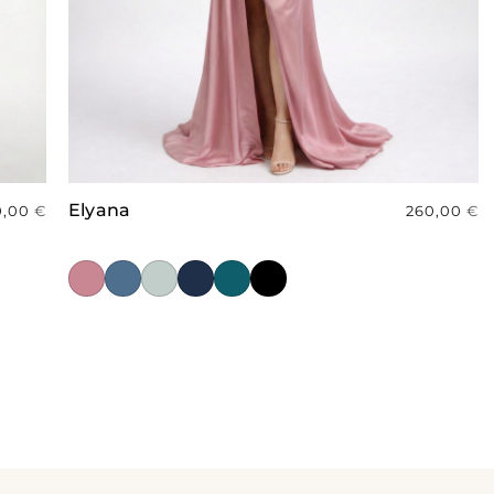
Elyana
0,00
€
260,00
€