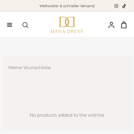
Zum
Weltweiter & schneller Versand
Inhalt
springen
Suchen
Meine Wunschliste
No products added to the wishlist