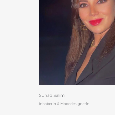
Suhad Salim
Inhaberin & Modedesignerin