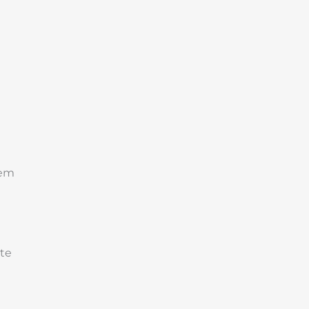
dem
te