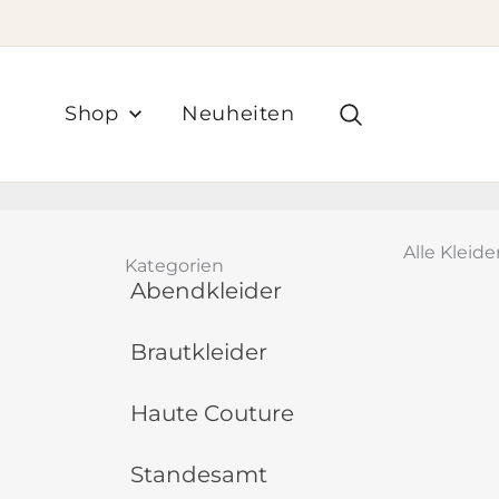
Zum
Inhalt
springen
Suchen
Shop
Neuheiten
Alle Kleide
Kategorien
Abendkleider
Brautkleider
Haute Couture
Standesamt